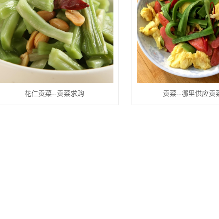
花仁贡菜--贡菜求购
贡菜--哪里供应贡