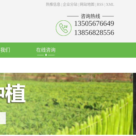
热推信息
|
企业分站
|
网站地图
|
RSS
|
XML
咨询热线
13505676649
13856828556
系我们
在线咨询