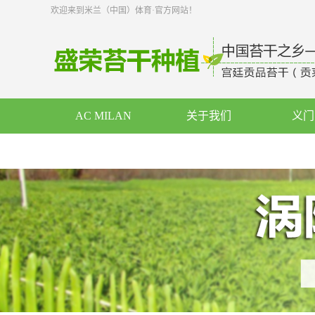
欢迎来到米兰（中国）体育·官方网站！
AC MILAN
关于我们
义门