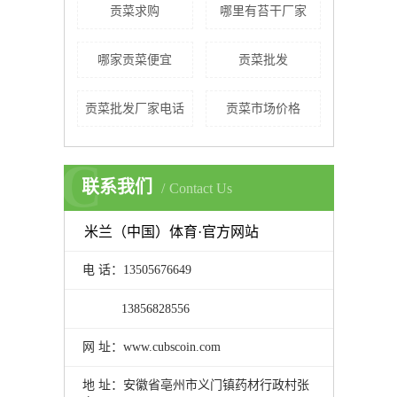
贡菜求购
哪里有苔干厂家
哪家贡菜便宜
贡菜批发
贡菜批发厂家电话
贡菜市场价格
C
联系我们
Contact Us
米兰（中国）体育·官方网站
电 话：13505676649
13856828556
网 址：www.cubscoin.com
地 址：安徽省亳州市义门镇药材行政村张